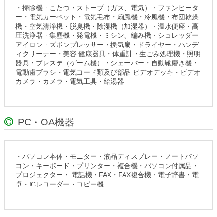
・掃除機・こたつ・ストーブ（ガス、電気）・ファンヒータ
ー・電気カーペット・電気毛布・扇風機・冷風機・布団乾燥
機・空気清浄機・脱臭機・除湿機（加湿器）・温水便座・高
圧洗浄器・集塵機・発電機・ミシン、編み機・シュレッダー
アイロン・ズボンプレッサー・換気扇・ドライヤー・ハンデ
ィクリーナー・美容 健康器具・体重計・生ごみ処理機・照明
器具・プレステ（ゲーム機）・シェーバー・自動靴磨き機・
電動歯ブラシ・電気コード類及び部品 ビデオデッキ・ビデオ
カメラ・カメラ・電気工具・給湯器
PC・OA機器
・パソコン本体・モニター・液晶ディスプレー・ノートパソ
コン・キーボード・プリンター・複合機・パソコン付属品・
プロジェクター・ 電話機・FAX・FAX複合機・電子辞書・電
卓・ICレコーダー・コピー機